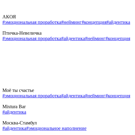
АКОЯ
#эмоциональная проработка
#нейминг
#концепция
#айдентика
Птичка-Невеличка
#эмоциональная проработка
#айдентика
#нейминг
#концепция
Моё ты счастье
#эмоциональная проработка
#айдентика
#нейминг
#концепция
Mixtura Bar
#айдентика
Москва-Стамбул
#айдентика
#эмоциональное наполнение