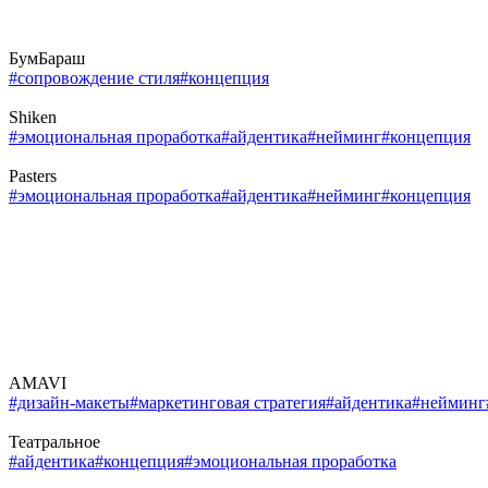
БумБараш
#сопровождение стиля
#концепция
Shiken
#эмоциональная проработка
#айдентика
#нейминг
#концепция
Pasters
#эмоциональная проработка
#айдентика
#нейминг
#концепция
AMAVI
#дизайн-макеты
#маркетинговая стратегия
#айдентика
#нейминг
Театральное
#айдентика
#концепция
#эмоциональная проработка