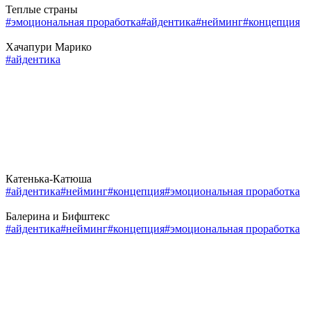
Теплые страны
#эмоциональная проработка
#айдентика
#нейминг
#концепция
Хачапури Марико
#айдентика
Катенька-Катюша
#айдентика
#нейминг
#концепция
#эмоциональная проработка
Балерина и Бифштекс
#айдентика
#нейминг
#концепция
#эмоциональная проработка