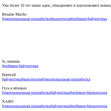
Уже более 10 лет наши идеи, объединяют и вдохновляют кома
Besame Mucho
#эмоциональная проработка
#концепция
#нейминг
#айдентика
Si, mamma
#нейминг
#айдентика
Hartwell
#айдентика
#концепция
#эмоциональная проработка
Гусь в яблоках
#эмоциональная проработка
#айдентика
#нейминг
#концепция
ХАЯО
#эмоциональная проработка
#айдентика
#нейминг
#концепция