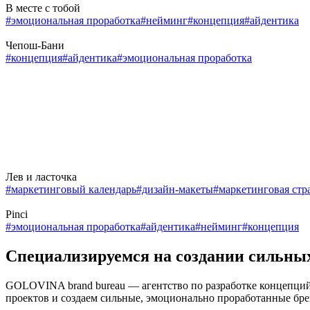
В месте с тобой
#эмоциональная проработка
#нейминг
#концепция
#айдентика
Чепош-Бани
#концепция
#айдентика
#эмоциональная проработка
Лев и ласточка
#маркетинговый календарь
#дизайн-макеты
#маркетинговая стр
Pinci
#эмоциональная проработка
#айдентика
#нейминг
#концепция
Специализируемся
на создании сильны
GOLOVINA brand bureau — агентство по разработке концепций 
проектов и создаем сильные, эмоционально проработанные брен