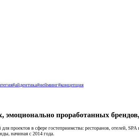
атегия
#айдентика
#нейминг
#концепция
х,
эмоционально проработанных брендов
для проектов в сфере гостеприимства: ресторанов, отелей, SP
ды, начиная с 2014 года.