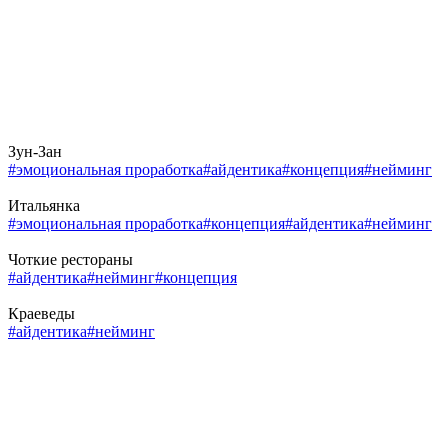
Зун-Зан
#эмоциональная проработка
#айдентика
#концепция
#нейминг
Итальянка
#эмоциональная проработка
#концепция
#айдентика
#нейминг
Чоткие рестораны
#айдентика
#нейминг
#концепция
Краеведы
#айдентика
#нейминг